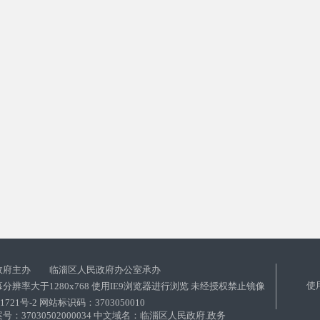
政府主办 临淄区人民政府办公室承办
使
分辨率大于1280x768 使用IE9浏览器进行浏览 未经授权禁止镜像
01721号-2 网站标识码：3703050010
：37030502000034 中文域名：临淄区人民政府.政务