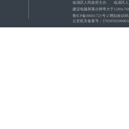
临淄区人民政府主办 临淄区人
建议电脑屏幕分辨率大于1280x76
鲁ICP备08001721号-2 网站标识码：
公安机关备案号：37030502000