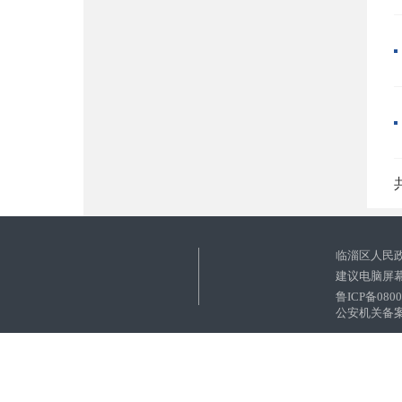
共
临淄区人民
建议电脑屏幕
鲁ICP备080
公安机关备案号